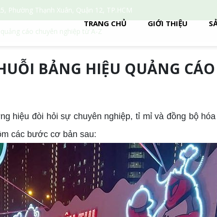
5, Phường Thạnh Xuân, Quận 12, TP.HCM
TRANG CHỦ
GIỚI THIỆU
S
u quảng cáo chuyên nghiệp từ A-Z
HUỖI BẢNG HIỆU QUẢNG CÁO
g hiệu đòi hỏi sự chuyên nghiệp, tỉ mỉ và đồng bộ hóa
gồm các bước cơ bản sau: