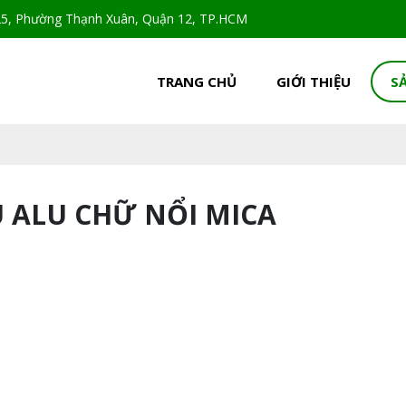
5, Phường Thạnh Xuân, Quận 12, TP.HCM
TRANG CHỦ
GIỚI THIỆU
S
 ALU CHỮ NỔI MICA