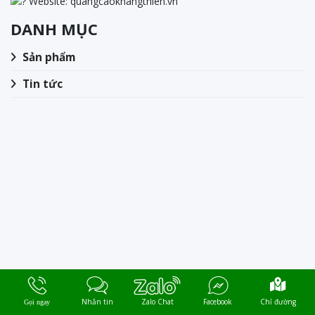
Website: quangcaokhangthien.vn
DANH MỤC
Sản phẩm
Tin tức
2025 Copyright Quảng Cáo Khang Thiện.
Nhắn tin
Zalo Chat
Facebook
Chỉ đường
Gọi ngay